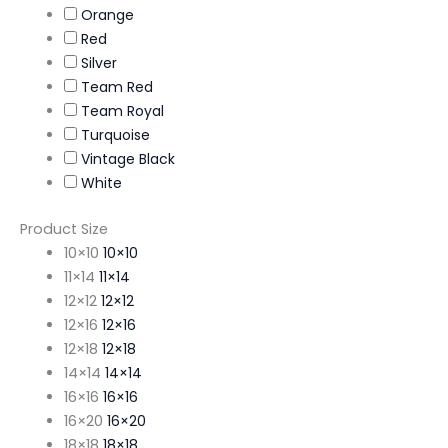
Orange
Red
Silver
Team Red
Team Royal
Turquoise
Vintage Black
White
Product Size
10×10
10×10
11×14
11×14
12×12
12×12
12×16
12×16
12×18
12×18
14×14
14×14
16×16
16×16
16×20
16×20
18×18
18×18